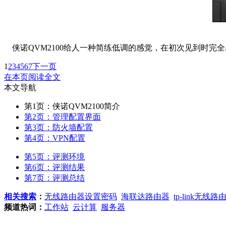
侠诺QVM2100给人一种简练低调的感觉，在初次见到时完
1
2
3
4
5
6
7
下一页
在本页阅读全文
本文导航
第1页：侠诺QVM2100简介
第2页：管理配置界面
第3页：防火墙配置
第4页：VPN配置
第5页：评测环境
第6页：评测结果
第7页：评测总结
相关搜索
：
无线路由器设置密码
海联达路由器
tp-link无线路
频道热词：
工作站
云计算
服务器