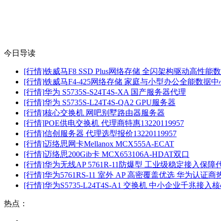
今日导读
[行情]
铁威马F8 SSD Plus网络存储 全闪架构驱动高性能
[行情]
铁威马F4-425网络存储 家庭与小型办公全能数据中
[行情]
华为 S5735S-S24T4S-XA 国产服务器代理
[行情]
华为 S5735S-L24T4S-QA2 GPU服务器
[行情]
核心交换机 网吧别墅路由器服务器
[行情]
POE供电交换机 代理商特惠13220119957
[行情]
信创服务器 代理选型报价13220119957
[行情]
迈络思网卡Mellanox MCX555A-ECAT
[行情]
迈络思200Gib卡 MCX653106A-HDAT双口
[行情]
华为无线AP 5761R-11防爆型 工业级稳定接入保
[行情]
华为5761RS-11 室外 AP 高密覆盖优选 华为认证商
[行情]
华为S5735-L24T4S-A1 交换机 中小企业千兆接入
热点：