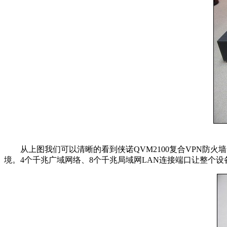
从上图我们可以清晰的看到侠诺QVM2100复合VPN防火
境。4个千兆广域网络、8个千兆局域网LAN连接端口让整个