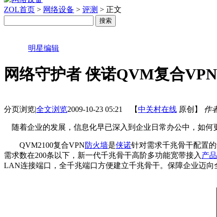
ZOL首页
>
网络设备
>
评测
> 正文
明星编辑
网络守护者 侠诺QVM复合VP
分页浏览
|
全文浏览
2009-10-23 05:21
【
中关村在线
原创】
作
随着企业的发展，信息化早已深入到企业日常办公中，如何更
QVM2100复合VPN
防火墙
是
侠诺
针对需求千兆骨干配置的专为
需求数在200条以下，新一代千兆骨干高阶多功能宽带接入
产品
LAN连接端口，全千兆端口方便建立千兆骨干。保障企业迈向