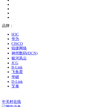
品牌：
H3C
华为
CISCO
锐捷网络
神州数码(DCN)
银河风云
JCG
B-Link
飞鱼星
华硕
D-Link
艾泰
中关村在线