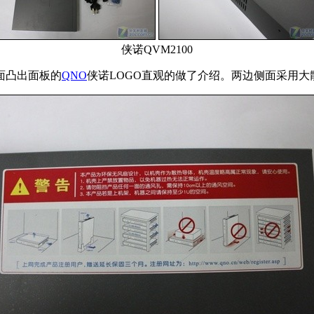
侠诺QVM2100
面凸出面板的
QNO
侠诺LOGO直观的做了介绍。两边侧面采用