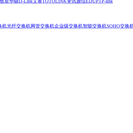
鱼星
华硕
D-Link
艾泰
TOTOLINK
斐讯通信
EDUP
TP-link
换机
光纤交换机
网管交换机
企业级交换机
智能交换机
SOHO交换