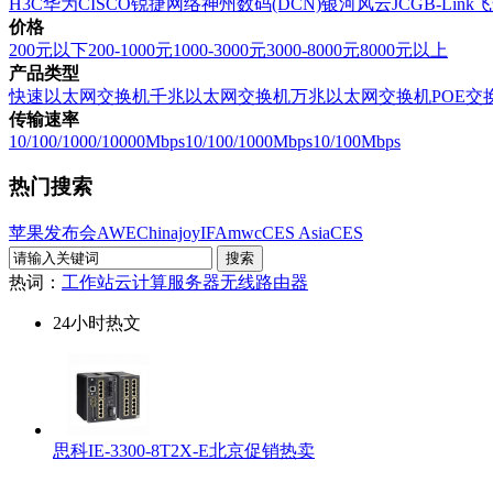
H3C
华为
CISCO
锐捷网络
神州数码(DCN)
银河风云
JCG
B-Link
飞
价格
200元以下
200-1000元
1000-3000元
3000-8000元
8000元以上
产品类型
快速以太网交换机
千兆以太网交换机
万兆以太网交换机
POE交
传输速率
10/100/1000/10000Mbps
10/100/1000Mbps
10/100Mbps
热门搜索
苹果发布会
AWE
Chinajoy
IFA
mwc
CES Asia
CES
热词：
工作站
云计算
服务器
无线路由器
24小时热文
思科IE-3300-8T2X-E北京促销热卖