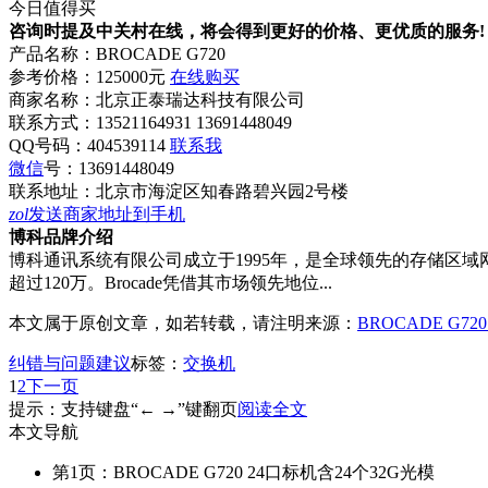
今日值得买
咨询时提及中关村在线，将会得到更好的价格、更优质的服务!
产品名称：
BROCADE G720
参考价格：
125000元
在线购买
商家名称：
北京正泰瑞达科技有限公司
联系方式：
13521164931 13691448049
QQ号码：404539114
联系我
微信
号：
13691448049
联系地址：
北京市海淀区知春路碧兴园2号楼
zol
发送商家地址到手机
博科品牌介绍
博科通讯系统有限公司成立于1995年，是全球领先的存储区域网
超过120万。Brocade凭借其市场领先地位...
本文属于原创文章，如若转载，请注明来源：
BROCADE G7
纠错与问题建议
标签：
交换机
1
2
下一页
提示：支持键盘“← →”键翻页
阅读全文
本文导航
第1页：BROCADE G720 24口标机含24个32G光模