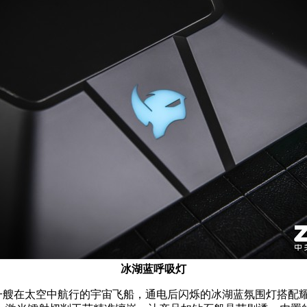
冰湖蓝呼吸灯
一艘在太空中航行的宇宙飞船，通电后闪烁的冰湖蓝氛围灯搭配